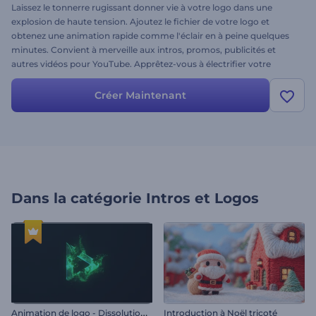
Laissez le tonnerre rugissant donner vie à votre logo dans une
explosion de haute tension. Ajoutez le fichier de votre logo et
obtenez une animation rapide comme l'éclair en à peine quelques
minutes. Convient à merveille aux intros, promos, publicités et
autres vidéos pour YouTube. Apprêtez-vous à électrifier votre
marque avec l’animation de logo "Coup de foudre". Essayez-la dès
aujourd'hui.
Créer Maintenant
Dans la catégorie
Intros et Logos
A
nimation de logo - Dissolution dynamique
Introduction à Noël tricoté