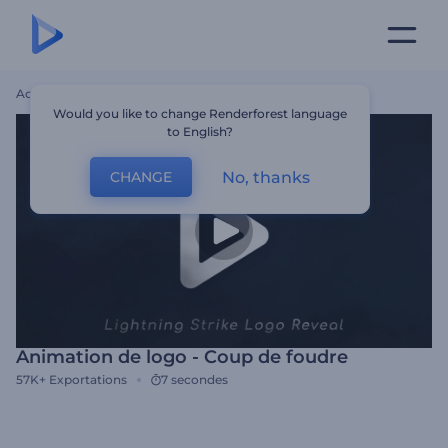
Accueil
Modèles
Animation De Logo - Coup De Foudre
Would you like to change Renderforest language
to English?
No, thanks
CHANGE
Animation de logo - Coup de foudre
57K+
Exportations
7 secondes