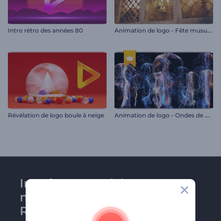
A
nimation de logo - Fête musulmane
Intro rétro des années 80
A
nimation de logo - Ondes de particules ascendantes
Révélation de logo boule à neige
Inscrivez-vous à la
newsletter de
Renderforest