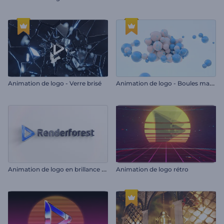
A
nimation de logo - Boules magnétiques
Animation de logo - Verre brisé
A
nimation de logo en brillance élégante
Animation de logo rétro