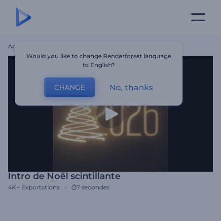
Accueil
Modèles
Intro De Noël Scintillante
Would you like to change Renderforest language
to English?
No, thanks
CHANGE
Intro de Noël scintillante
4K+
Exportations
7 secondes