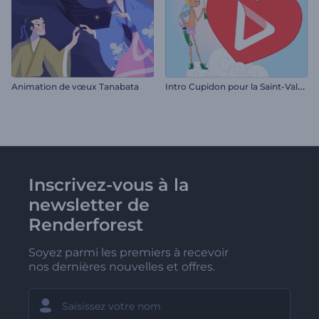
I
ntro Cupidon pour la Saint-Valentin
Animation de vœux Tanabata
Inscrivez-vous à la
newsletter de
Renderforest
Soyez parmi les premiers à recevoir
nos dernières nouvelles et offres.