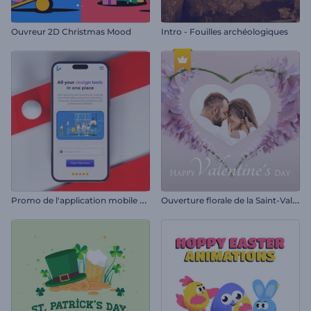
Ouvreur 2D Christmas Mood
Intro - Fouilles archéologiques
P
romo de l'application mobile Vibrant
O
uverture florale de la Saint-Valentin