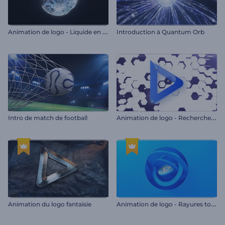
A
nimation de logo - Liquide en rotation
Introduction à Quantum Orb
A
nimation de logo - Recherche sur le web
Intro de match de football
A
nimation de logo - Rayures tournantes
Animation du logo fantaisie