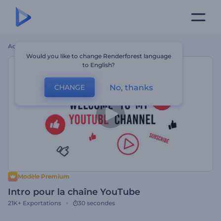
Accueil
Modèles
Intro Pour La Chaîne YouTube
Would you like to change Renderforest language
to English?
No, thanks
CHANGE
Modèle Premium
Intro pour la chaîne YouTube
21K+
Exportations
30 secondes