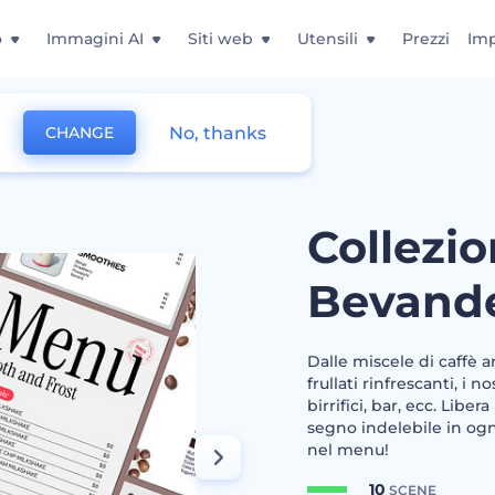
o
Immagini AI
Siti web
Utensili
Prezzi
Imp
No, thanks
CHANGE
vande
Collezi
Bevand
Dalle miscele di caffè ar
frullati rinfrescanti, i 
birrifici, bar, ecc. Liber
segno indelebile in ogn
nel menu!
10
SCENE