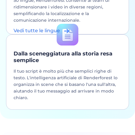
50 lingue, Renderforest consente ai team di
ridimensionare i video in diverse regioni,
semplificando la localizzazione e la
comunicazione internazionale.
Afrikaans, arabo, armeno, azero, bielorusso,
Vedi tutte le lingue
bosniaco, bulgaro, catalano, cinese, croato,
ceco, danese, olandese, inglese, estone,
finlandese, francese, galiziano, tedesco, greco,
Dalla sceneggiatura alla storia resa
ebraico, hindi, ungherese, islandese,
semplice
indonesiano, italiano, giapponese, kannada,
kazako, coreano, lettone, lituano, macedone,
Il tuo script è molto più che semplici righe di
malese, marathi, maori, nepalese, norvegese,
testo. L'intelligenza artificiale di Renderforest lo
persiano, polacco, portoghese, rumeno, russo,
organizza in scene che si basano l'una sull'altra,
serbo, slovacco, sloveno, spagnolo, swahili,
aiutando il tuo messaggio ad arrivare in modo
svedese, tagalog, tamil, tailandese, turco,
chiaro.
ucraino, urdu, vietnamita e gallese.