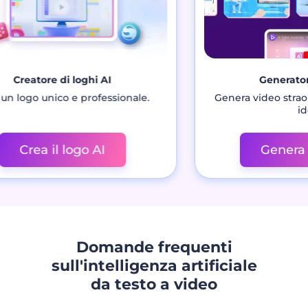
oghi AI
Generatore video AI
professionale.
Genera video straordinari con una 
idea.
go AI
Genera video AI
Domande frequenti
sull'intelligenza artificiale
da testo a video