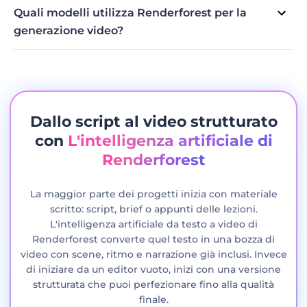
il SEO, espandere la tua portata sui social media. Offre un
Quali modelli utilizza Renderforest per la
modo dinamico per connettersi con il tuo pubblico ed è
generazione video?
così semplice grazie agli strumenti AI per testo e video
Renderforest ti consente di scegliere tra due modelli di
come Renderforest.
intelligenza artificiale: Pixverse e Minimax. Ogni modello
offre approcci visivi e stili di ritmo diversi per adattarsi
meglio al tono del tuo video.
Dallo script al video strutturato
con
L'intelligenza artificiale di
Renderforest
La maggior parte dei progetti inizia con materiale
scritto: script, brief o appunti delle lezioni.
L'intelligenza artificiale da testo a video di
Renderforest converte quel testo in una bozza di
video con scene, ritmo e narrazione già inclusi. Invece
di iniziare da un editor vuoto, inizi con una versione
strutturata che puoi perfezionare fino alla qualità
finale.