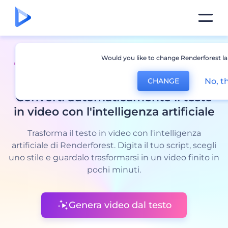
Would you like to change Renderforest l
Testo in video con AI
No, t
CHANGE
Converti automaticamente il testo
in video con l'intelligenza artificiale
Trasforma il testo in video con l'intelligenza
artificiale di Renderforest. Digita il tuo script, scegli
uno stile e guardalo trasformarsi in un video finito in
pochi minuti.
Genera video dal testo