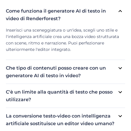
Come funziona il generatore AI di testo in
video di Renderforest?
Inserisci una sceneggiatura o un'idea, scegli uno stile e
l'intelligenza artificiale crea una bozza video strutturata
con scene, ritmo e narrazione. Puoi perfezionare
ulteriormente l'editor integrato.
Che tipo di contenuti posso creare con un
generatore AI di testo in video?
I casi d'uso tipici includono spiegazioni, promozioni sui
social media, moduli didattici, demo di prodotti e video di
C'è un limite alla quantità di testo che posso
formazione interna.
utilizzare?
Al momento abbiamo un limite di 2500 caratteri per
generazione di testo in video, che di solito è sufficiente
La conversione testo-video con intelligenza
per video concisi ed efficaci.
artificiale sostituisce un editor video umano?
Non necessariamente. La conversione testo-video con