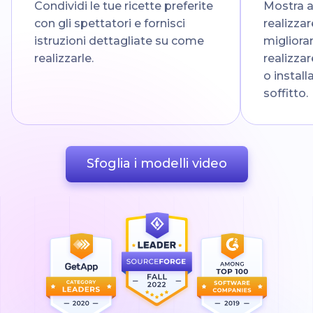
Condividi le tue ricette preferite
Mostra a
con gli spettatori e fornisci
realizzar
istruzioni dettagliate su come
migliora
realizzarle.
realizzar
o install
soffitto.
Sfoglia i modelli video