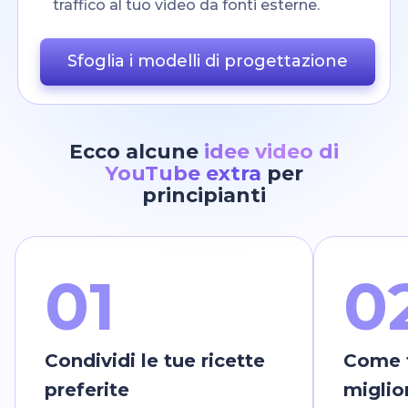
traffico al tuo video da fonti esterne.
Sfoglia i modelli di progettazione
Ecco alcune
idee video di
YouTube extra
per
principianti
0
1
0
Condividi le tue ricette
Come f
preferite
miglio