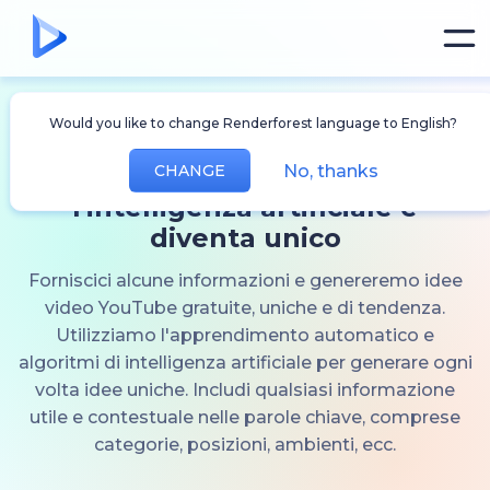
Would you like to change Renderforest language to English?
Genera
Idee video di
No, thanks
YouTube
CHANGE
utilizzando
l'intelligenza artificiale e
diventa unico
Forniscici alcune informazioni e genereremo idee
video YouTube gratuite, uniche e di tendenza.
Utilizziamo l'apprendimento automatico e
algoritmi di intelligenza artificiale per generare ogni
volta idee uniche. Includi qualsiasi informazione
utile e contestuale nelle parole chiave, comprese
categorie, posizioni, ambienti, ecc.