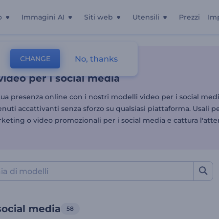
o
Immagini AI
Siti web
Utensili
Prezzi
Im
video per i social media
No, thanks
CHANGE
Video Sui Social Media
video per i social media
tua presenza online con i nostri modelli video per i social medi
nuti accattivanti senza sforzo su qualsiasi piattaforma. Usali pe
keting o video promozionali per i social media e cattura l'att
social media
58