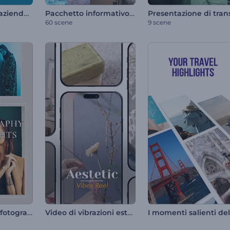
Presentazione aziendale dinamica
Pacchetto informativo sui social media
60 scene
9 scene
I migliori scatti fotografici
Video di vibrazioni estetiche