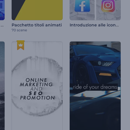
Pacchetto tipografico di tendenza
Introduzione alle icone social
Pacchetto titoli animati
70 scene