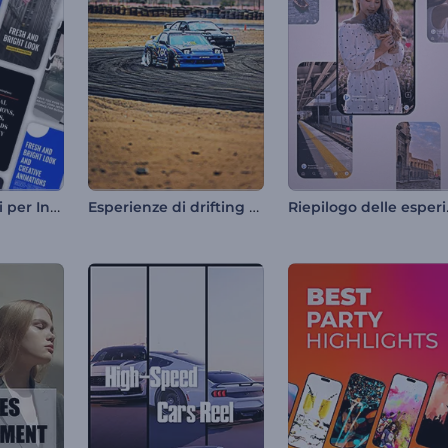
Kit di strumenti per Instagram Reel
Esperienze di drifting epiche
Riepilo