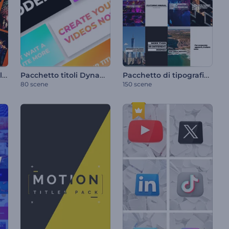
I momenti salienti della festa
Pacchetto titoli Dynamic Stomp
Pacchetto di tipografia pulita
80 scene
150 scene