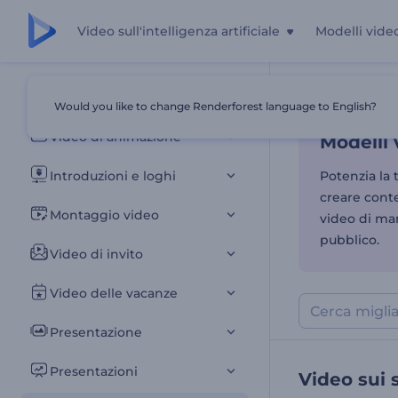
Video sull'intelligenza artificiale
Modelli vide
Modelli 
Tutti i modelli
Would you like to change Renderforest language to English?
Casa
Modelli
Video di animazione
Modelli 
Introduzioni e loghi
Potenzia la 
creare conte
Montaggio video
video di mar
pubblico.
Video di invito
Video delle vacanze
Presentazione
Presentazioni
Video sui 