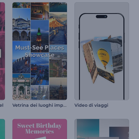
Vetrina dei luoghi imperdibili
el
Video di viaggi