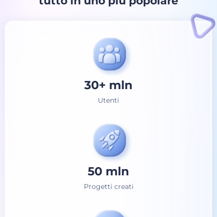
tutto in uno più popolare
30+
mln
Utenti
50
mln
Progetti creati