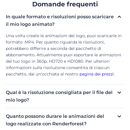
Domande frequenti
In quale formato e risoluzioni posso scaricare
il mio logo animato?
Una volta create le animazioni del logo, puoi scaricarle in
formato .MP4. Per quanto riguarda le risoluzioni,
potrebbero differire a seconda del pacchetto di
abbonamento. Attualmente puoi esportare le animazioni
del tuo logo in 360p, HD720 e HD1080. Per ulteriori
informazioni sulla risoluzione consentita di ciascun
pacchetto, dai un'occhiata al nostro
pagina dei prezzi
.
Qual è la risoluzione consigliata per il file del
mio logo?
Per ottenere l'aspetto migliore del tuo logo animato, ti
consigliamo di utilizzare un file PNG trasparente
Quanto possono durare le animazioni del
1000x1000. Nel caso in cui le risoluzioni del file del tuo
logo realizzate con Renderforest?
logo differiscano, puoi utilizzare lo strumento di modifica