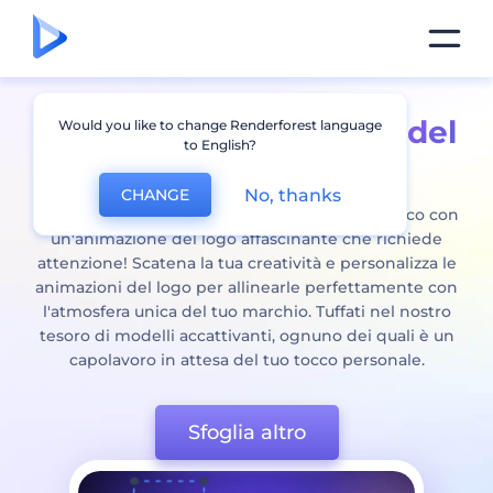
Crea il tuo
Animazione del
Would you like to change Renderforest language
to English?
logo
con pochi clic
No, thanks
CHANGE
Potenzia il tuo marchio e affascina il tuo pubblico con
un'animazione del logo affascinante che richiede
attenzione! Scatena la tua creatività e personalizza le
animazioni del logo per allinearle perfettamente con
l'atmosfera unica del tuo marchio. Tuffati nel nostro
tesoro di modelli accattivanti, ognuno dei quali è un
capolavoro in attesa del tuo tocco personale.
Sfoglia altro