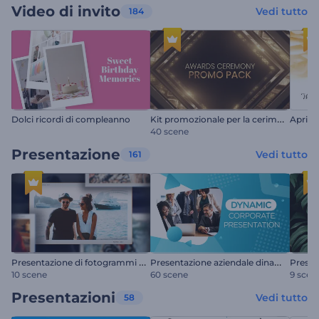
Video di invito
Vedi tutto
184
K
it promozionale per la cerimonia di premiazione
Dolci ricordi di compleanno
Apri fe
40 scene
Presentazione
Vedi tutto
161
P
resentazione di fotogrammi Polaroid
P
resentazione aziendale dinamica
10 scene
60 scene
9 scen
Presentazioni
Vedi tutto
58