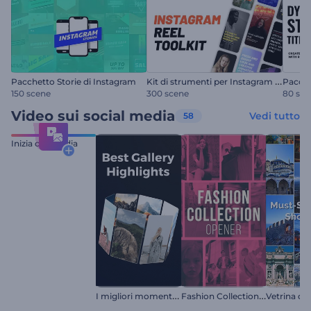
K
it di strumenti per Instagram Reel
Pacchetto Storie di Instagram
Pacche
150 scene
300 scene
80 sce
Video sui social media
Vedi tutto
58
Inizia con Media
I
migliori momenti salienti della galleria
F
ashion Collection Reel