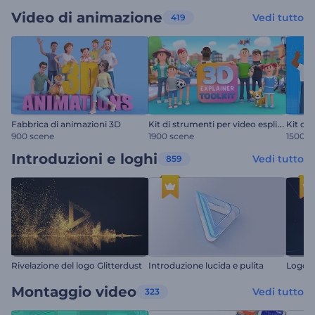
Video di animazione
Vedi tutto
419
K
it di strumenti per video esplicativi in 3D
Fabbrica di animazioni 3D
900 scene
1900 scene
1500 s
Introduzioni e loghi
Vedi tutto
859
Rivelazione del logo Glitterdust
Introduzione lucida e pulita
Logo Q
Montaggio video
Vedi tutto
323