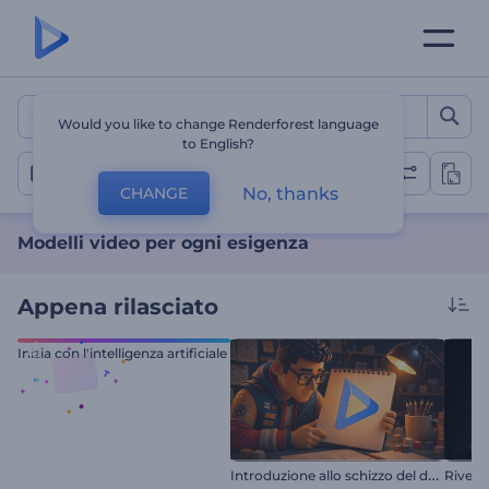
Modelli video per ogni esi
Would you like to change Renderforest language
to English?
Tutti i modelli
No, thanks
CHANGE
Modelli video per ogni esigenza
Appena rilasciato
Inizia con l'intelligenza artificiale
I
ntroduzione allo schizzo del designer
Rivela