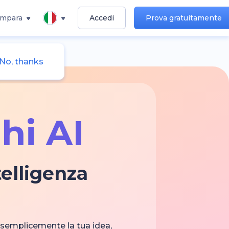
Impara
Accedi
Prova gratuitamente
No, thanks
hi AI
telligenza
i semplicemente la tua idea,