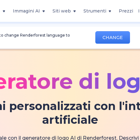
o
Immagini AI
Siti web
Strumenti
Prezzi
 to change Renderforest language to
CHANGE
ratore di log
i personalizzati con l'in
artificiale
le con il generatore di logo AI di Renderforest. Descriv