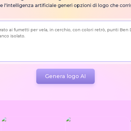
he l'intelligenza artificiale generi opzioni di logo che cor
Genera logo AI