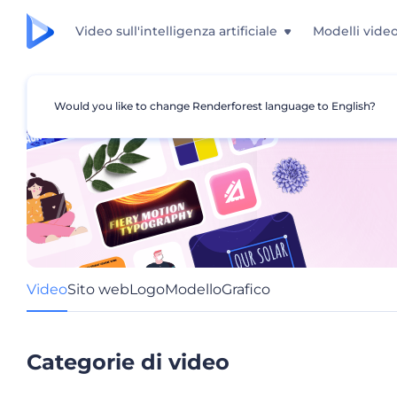
Video sull'intelligenza artificiale
Modelli vide
Would you like to change Renderforest language to English?
Video
Sito web
Logo
Modello
Grafico
Categorie di video