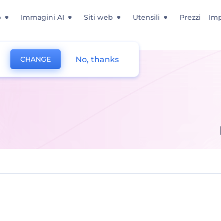
o
Immagini AI
Siti web
Utensili
Prezzi
Imp
No, thanks
CHANGE