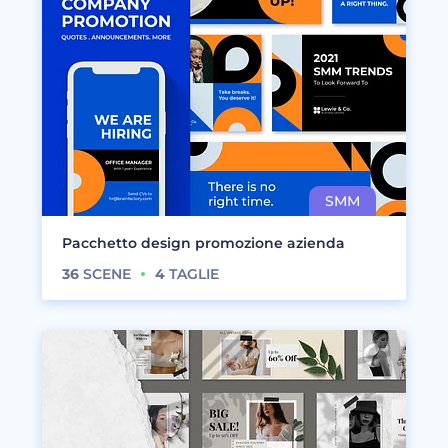
Pacchetto design promozione azienda
36
SCENE
4
TAGLIE