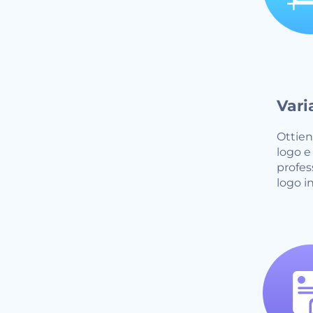
Vari
Ottieni
logo e
profes
logo i