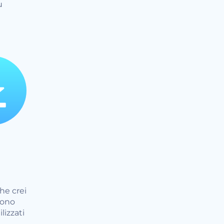
u
he crei
sono
lizzati