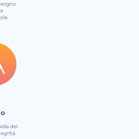
bisogno
 e
ile.
io
uida del
egrità