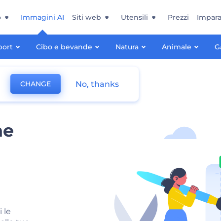
o
Immagini AI
Siti web
Utensili
Prezzi
Impara
port
Cibo e bevande
Natura
Animale
G
No, thanks
CHANGE
ne
 le