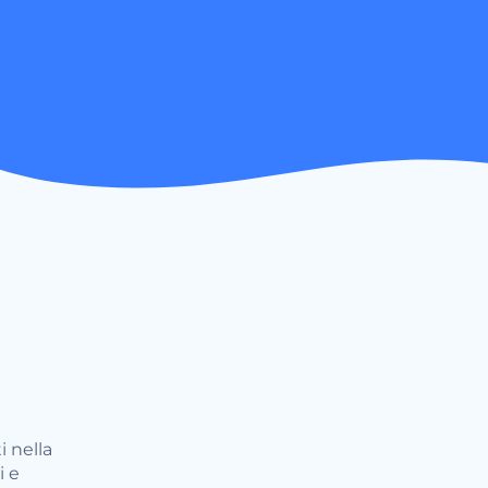
i nella
i e