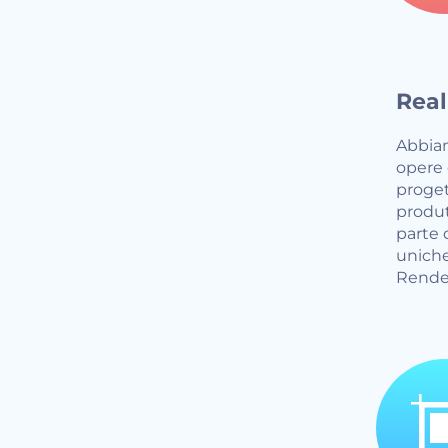
Real
Abbiam
opere 
progett
produt
parte 
uniche
Render