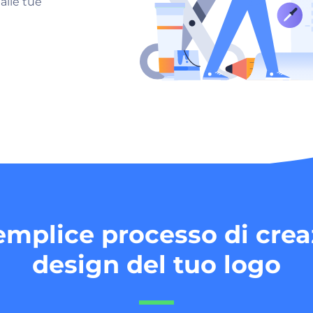
 alle tue
semplice processo di crea
design del tuo logo