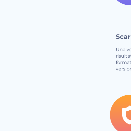
Scari
Una vo
risulta
formato
versio