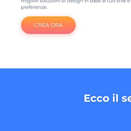
migliori soluzioni di design in base al tuo stile e
preferenze.
CREA ORA
Ecco il 