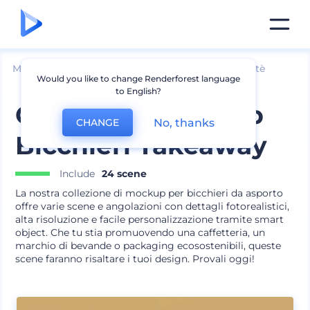
Mockup
Imballaggio
Mockup bustine caffè e tè
Would you like to change Renderforest language
to English?
Collezione Mockup
No, thanks
CHANGE
Bicchieri Takeaway
Include
24 scene
La nostra collezione di mockup per bicchieri da asporto
offre varie scene e angolazioni con dettagli fotorealistici,
alta risoluzione e facile personalizzazione tramite smart
object. Che tu stia promuovendo una caffetteria, un
marchio di bevande o packaging ecosostenibili, queste
scene faranno risaltare i tuoi design. Provali oggi!