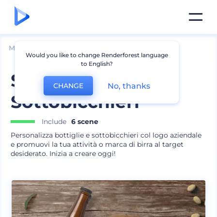
Mockup
Stampa
Mockup Sottobicchiere
Would you like to change Renderforest language
to English?
Set Mockup
No, thanks
CHANGE
Sottobicchieri
Include
6 scene
Personalizza bottiglie e sottobicchieri col logo aziendale
e promuovi la tua attività o marca di birra al target
desiderato. Inizia a creare oggi!