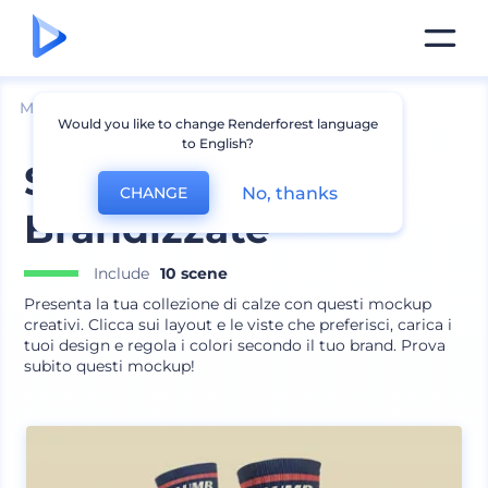
Mockup
Abbigliamento
Mockup calze
Would you like to change Renderforest language
to English?
Set Mockup Calze
No, thanks
CHANGE
Brandizzate
Include
10 scene
Presenta la tua collezione di calze con questi mockup
creativi. Clicca sui layout e le viste che preferisci, carica i
tuoi design e regola i colori secondo il tuo brand. Prova
subito questi mockup!