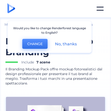
Mockup
Brand identity
Mockup di Cancelleria
Would you like to change Renderforest language
to English?
Pacchetto Mockup
No, thanks
CHANGE
Branding
Include
7 scene
Il Branding Mockup Pack offre mockup fotorealistici dal
design professionale per presentare il tuo brand al
meglio. Trasforma i tuoi marchi in una presentazione
spettacolare.