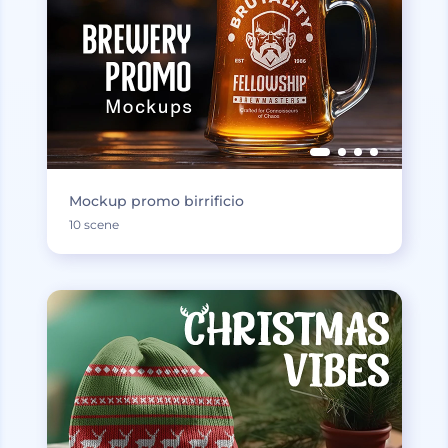
Mockup promo birrificio
10 scene