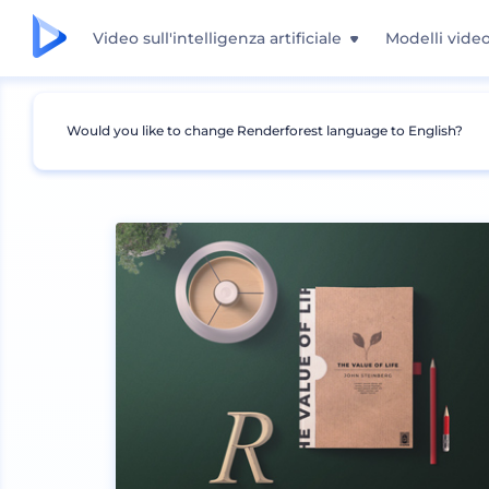
Video sull'intelligenza artificiale
Modelli vide
Would you like to change Renderforest language to English?
Mockup
Stampa
Mockup libro