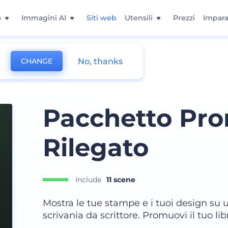
o
Immagini AI
Siti web
Utensili
Prezzi
Impara
No, thanks
CHANGE
Pacchetto Pro
Rilegato
Include
11 scene
Mostra le tue stampe e i tuoi design su un
scrivania da scrittore. Promuovi il tuo li