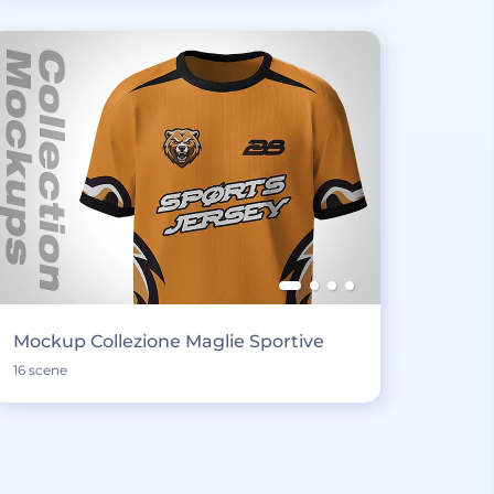
Mockup Collezione Maglie Sportive
16 scene