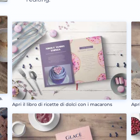
a.
Apri il libro di ricette di dolci con i macarons
Apri