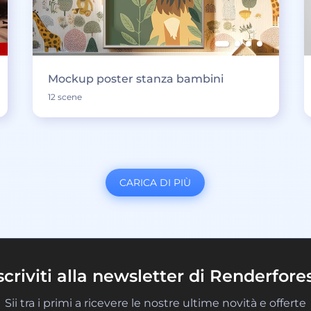
Mockup poster stanza bambini
12 scene
CARICA DI PIÙ
scriviti alla newsletter di Renderfore
Sii tra i primi a ricevere le nostre ultime novità e offerte