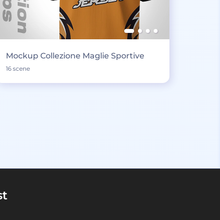
Mockup Collezione Maglie Sportive
16 scene
st