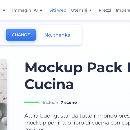
o
Immagini AI
Siti web
Utensili
Prezzi
Impara
No, thanks
CHANGE
Mockup Pack L
Cucina
Include
7 scene
Attira buongustai da tutto il mondo prese
mockup per il tuo libro di cucina con cope
l'editing.