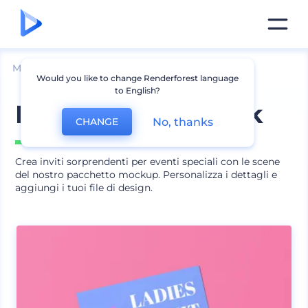
Mockup
Stampa
Mockup Invito
Would you like to change Renderforest language
to English?
Mockup Inviti Pack
No, thanks
CHANGE
Include
15 scene
Crea inviti sorprendenti per eventi speciali con le scene
del nostro pacchetto mockup. Personalizza i dettagli e
aggiungi i tuoi file di design.