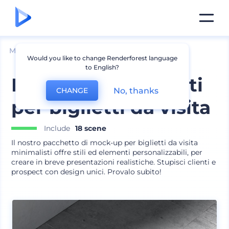
Mockup
Stampa
Mockup Biglietto Visita
Would you like to change Renderforest language
to English?
Mockup minimalisti
No, thanks
CHANGE
per biglietti da visita
Include
18 scene
Il nostro pacchetto di mock-up per biglietti da visita
minimalisti offre stili ed elementi personalizzabili, per
creare in breve presentazioni realistiche. Stupisci clienti e
prospect con design unici. Provalo subito!