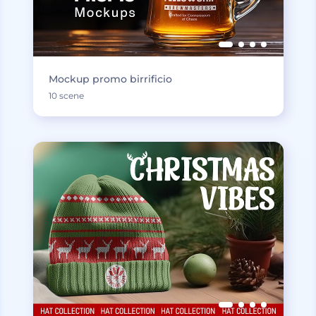
Mockup promo birrificio
10 scene