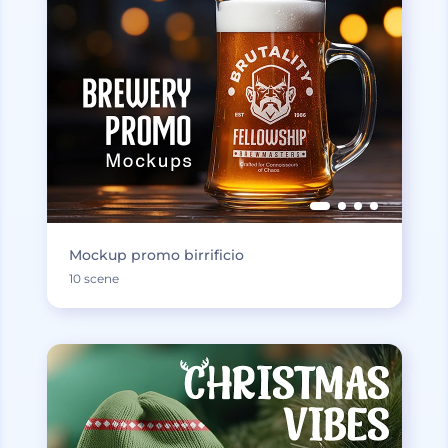
Mockup promo birrificio
10 scene