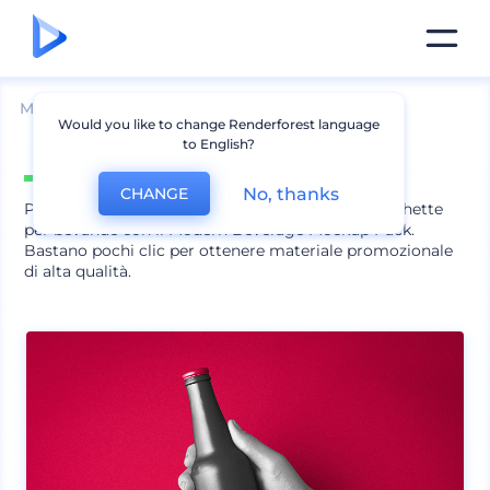
Mockup
Prodotti
Mockup Vetro
Would you like to change Renderforest language
to English?
Include
10 scene
No, thanks
CHANGE
Presenta in modo realistico i design delle tue etichette
per bevande con il Modern Beverage Mockup Pack.
Bastano pochi clic per ottenere materiale promozionale
di alta qualità.