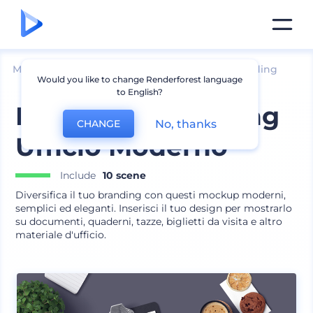
Mockup
Brand identity
Altri mockup di branding
Would you like to change Renderforest language
to English?
Pacchetto Branding
No, thanks
CHANGE
Ufficio Moderno
Include
10 scene
Diversifica il tuo branding con questi mockup moderni,
semplici ed eleganti. Inserisci il tuo design per mostrarlo
su documenti, quaderni, tazze, biglietti da visita e altro
materiale d'ufficio.