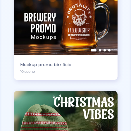
Mockup promo birrificio
10 scene