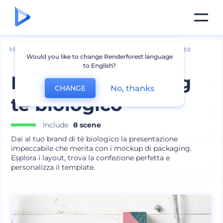
Mockup
Imballaggio
Mockup bustine caffè e tè
Would you like to change Renderforest language
to English?
Mockup packaging
No, thanks
CHANGE
tè biologico
Include
8 scene
Dai al tuo brand di tè biologico la presentazione
impeccabile che merita con i mockup di packaging.
Esplora i layout, trova la confezione perfetta e
personalizza il template.