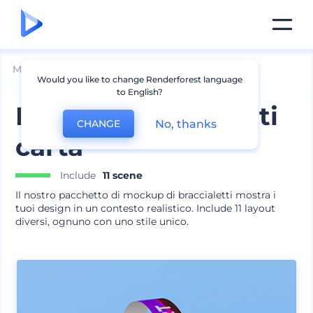
Mockup
Prodotti
Mockup braccialetto
Would you like to change Renderforest language
to English?
Mockup braccialetti
No, thanks
CHANGE
carta
Include
11 scene
Il nostro pacchetto di mockup di braccialetti mostra i
tuoi design in un contesto realistico. Include 11 layout
diversi, ognuno con uno stile unico.