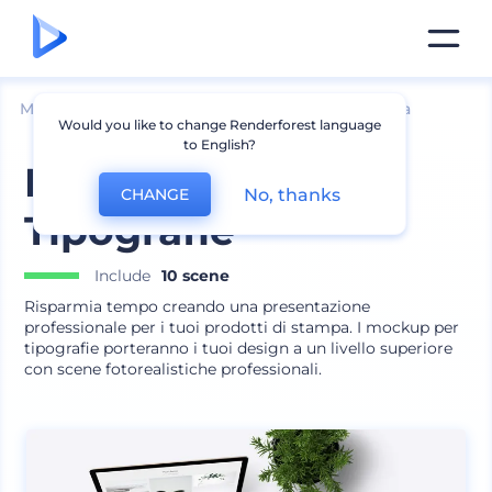
Mockup
Brand identity
Mockup di Cancelleria
Would you like to change Renderforest language
to English?
Mockup per
No, thanks
CHANGE
Tipografie
Include
10 scene
Risparmia tempo creando una presentazione
professionale per i tuoi prodotti di stampa. I mockup per
tipografie porteranno i tuoi design a un livello superiore
con scene fotorealistiche professionali.