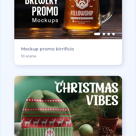
Mockup promo birrificio
10 scene