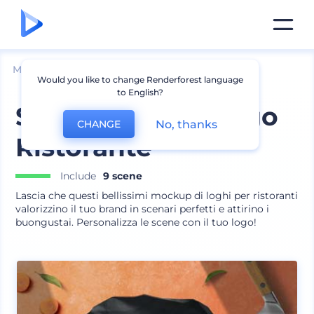
Mockup
Brand identity
Mockup Logo
Would you like to change Renderforest language
to English?
Set di Mockup Logo
No, thanks
CHANGE
Ristorante
Include
9 scene
Lascia che questi bellissimi mockup di loghi per ristoranti
valorizzino il tuo brand in scenari perfetti e attirino i
buongustai. Personalizza le scene con il tuo logo!