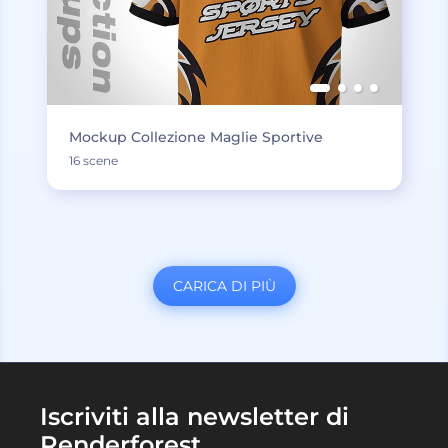
Mockup Collezione Maglie Sportive
16 scene
CARICA DI PIÙ
Iscriviti alla newsletter di
Renderforest