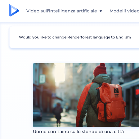
Video sull'intelligenza artificiale
Modelli vide
Would you like to change Renderforest language to English?
Mockup
Imballaggio
Mockup borsa
Uomo con zaino sullo sfondo di una città