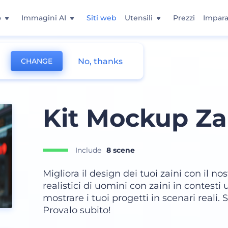
o
Immagini AI
Siti web
Utensili
Prezzi
Impara
No, thanks
CHANGE
Kit Mockup Zai
Include
8 scene
Migliora il design dei tuoi zaini con il n
realistici di uomini con zaini in contesti u
mostrare i tuoi progetti in scenari reali. 
Provalo subito!