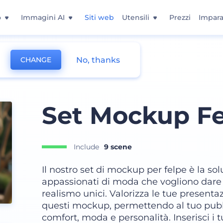
o
Immagini AI
Siti web
Utensili
Prezzi
Impara
No, thanks
CHANGE
Set Mockup Fe
Include
9 scene
Il nostro set di mockup per felpe è la so
appassionati di moda che vogliono dare vi
realismo unici. Valorizza le tue presenta
questi mockup, permettendo al tuo pubbli
comfort, moda e personalità. Inserisci i