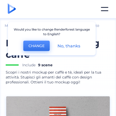
Mockup
Imballaggio
Mockup bustine caffè e tè
Would you like to change Renderforest language
to English?
Mockup packaging
No, thanks
CHANGE
caffè
Include
9 scene
Scopri i nostri mockup per caffè e tè, ideali per la tua
attività. Stupisci gli amanti del caffè con design
professionali. Ottieni il tuo mockup oggi!