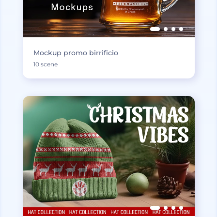
Mockup promo birrificio
10 scene