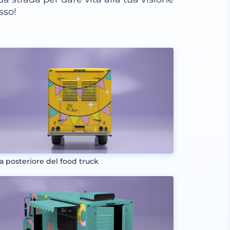
sso!
ta posteriore del food truck