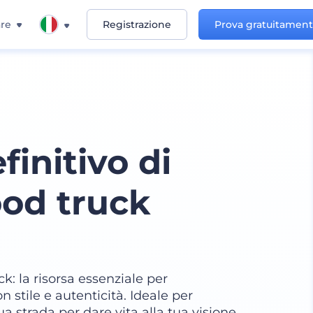
re
Registrazione
Prova gratuitamen
finitivo di
od truck
: la risorsa essenziale per
 stile e autenticità. Ideale per
a strada per dare vita alla tua visione