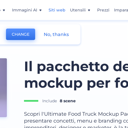
o
Immagini AI
Siti web
Utensili
Prezzi
Impara
No, thanks
CHANGE
Il pacchetto de
mockup per fo
Include
8 scene
Scopri l'Ultimate Food Truck Mockup Pack
presentare concetti, menu e branding con
imprenditori, designer e marketer, è la tu