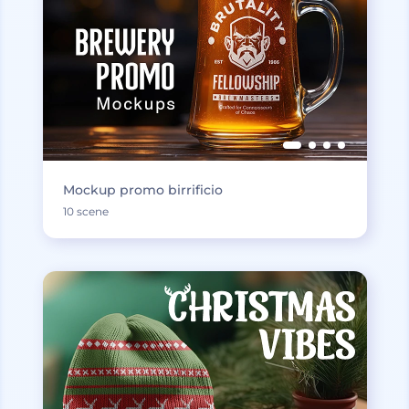
Mockup promo birrificio
10 scene