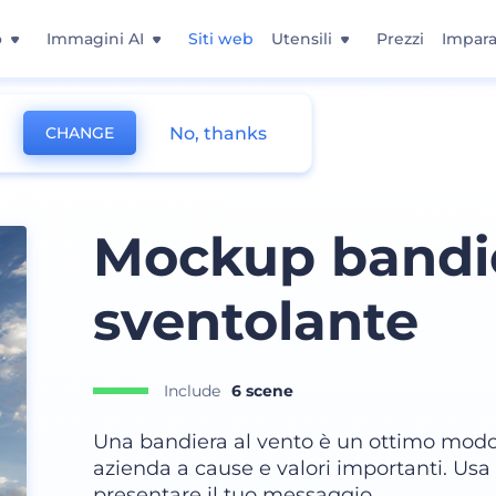
o
Immagini AI
Siti web
Utensili
Prezzi
Impara
No, thanks
CHANGE
Mockup bandi
sventolante
Include
6 scene
Una bandiera al vento è un ottimo modo 
azienda a cause e valori importanti. Usa
presentare il tuo messaggio.