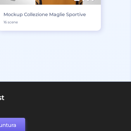
Mockup Collezione Maglie Sportive
16 scene
st
untura