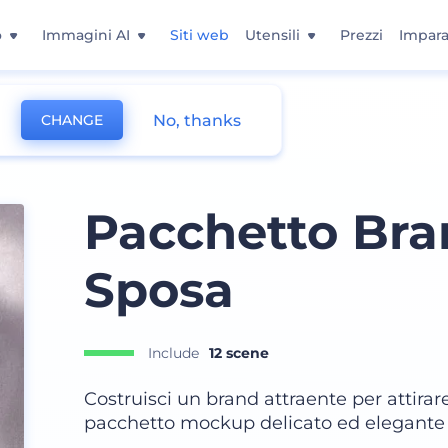
o
Immagini AI
Siti web
Utensili
Prezzi
Impara
No, thanks
CHANGE
ia
Pacchetto Bra
Sposa
Include
12 scene
Costruisci un brand attraente per attirare
pacchetto mockup delicato ed elegante ti