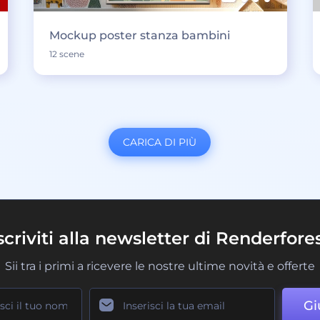
Mockup poster stanza bambini
12 scene
CARICA DI PIÙ
scriviti alla newsletter di Renderfore
Sii tra i primi a ricevere le nostre ultime novità e offerte
Gi