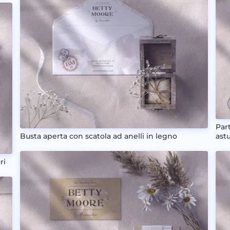
Par
Busta aperta con scatola ad anelli in legno
astu
ri