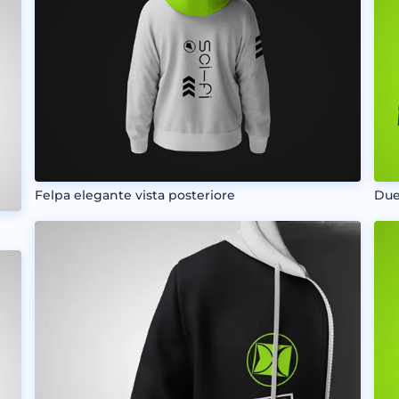
Felpa elegante vista posteriore
Due