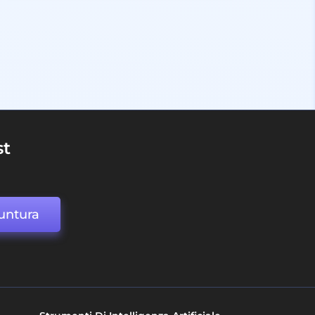
st
untura