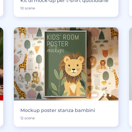
Kit di mock-up per t-shirt quotidiane
10 scene
Mockup poster stanza bambini
12 scene