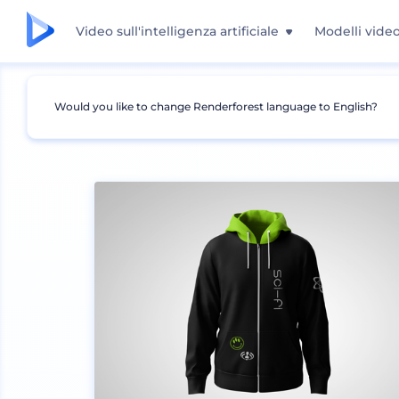
Video sull'intelligenza artificiale
Modelli vide
Would you like to change Renderforest language to English?
Mockup
Abbigliamento
Mockup felpa