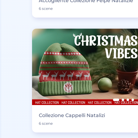
Accogliente Collezione Felpe Natalizie
6 scene
Collezione Cappelli Natalizi
6 scene