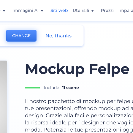
o
Immagini AI
Siti web
Utensili
Prezzi
Impara
No, thanks
CHANGE
Mockup Felpe 
Include
11 scene
Il nostro pacchetto di mockup per felpe c
tue presentazioni, offrendo mockup ad al
design. Grazie alla facile personalizzazion
la risorsa ideale per i designer che vogl
moda. Potenzia le tue presentazioni oggi