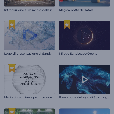
I
ntroduzione al miracolo della notte di Natale
Magica notte di Natale
Logo di presentazione di Sandy
Mirage Sandscape Opener
M
arketing online e promozione SEO
R
ivelazione del logo di Spinning Particles