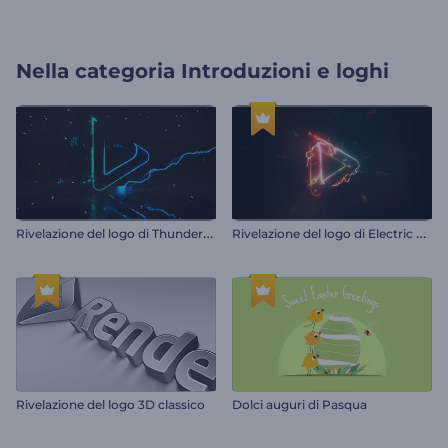
Nella categoria
Introduzioni e loghi
R
ivelazione del logo di Thunderstorm
R
ivelazione del logo di Electric Glitch
Rivelazione del logo 3D classico
Dolci auguri di Pasqua