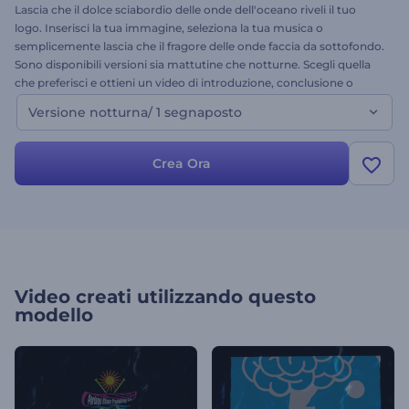
Lascia che il dolce sciabordio delle onde dell'oceano riveli il tuo
logo. Inserisci la tua immagine, seleziona la tua musica o
semplicemente lascia che il fragore delle onde faccia da sottofondo.
Sono disponibili versioni sia mattutine che notturne. Scegli quella
che preferisci e ottieni un video di introduzione, conclusione o
sfondo per la hall professionale. Prova Ocean Logo oggi stesso!
Versione notturna/ 1 segnaposto
Crea Ora
Video creati utilizzando questo
modello