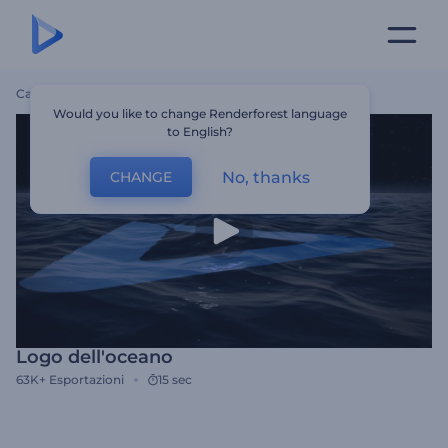
Casa
Modelli
Logo Dell'oceano
Would you like to change Renderforest language
to English?
No, thanks
CHANGE
Logo dell'oceano
63K+
Esportazioni
15 sec