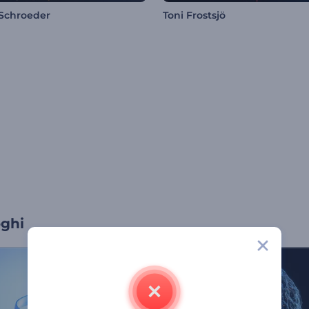
Schroeder
Toni Frostsjö
oghi