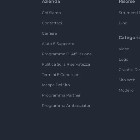
Azienda
Risorse
Chi Siamo
Strumenti 
Contattaci
Blog
Carriere
Categori
Aiuto E Supporto
Video
Programma Di Affiliazione
Logo
Politica Sulla Riservatezza
Graphic De
Termini E Condizioni
Sito Web
Mappa Del Sito
Modello
Programma Partner
Programma Ambasciatori