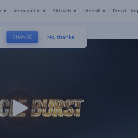
o
Immagini AI
Siti web
Utensili
Prezzi
Im
No, thanks
CHANGE