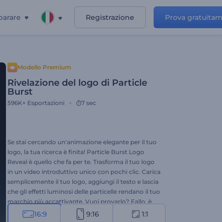
parare
Registrazione
Prova gratuita
Modello Premium
Rivelazione del logo di Particle
Burst
596K+
Esportazioni
7 sec
Se stai cercando un'animazione elegante per il tuo
logo, la tua ricerca è finita! Particle Burst Logo
Reveal è quello che fa per te. Trasforma il tuo logo
in un video introduttivo unico con pochi clic. Carica
semplicemente il tuo logo, aggiungi il testo e lascia
che gli effetti luminosi delle particelle rendano il tuo
marchio più accattivante. Vuoi provarlo? Fallo, è
gratis!
16:9
9:16
1:1