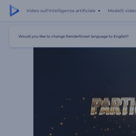
Video sull'intelligenza artificiale
Modelli vide
Casa
Modelli
Rivelazione Del Logo Di Particle Burst
Would you like to change Renderforest language to English?