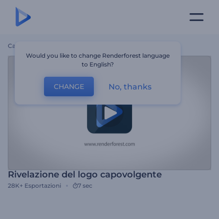
Casa
Modelli
Rivelazione Del Logo Capovolgente
Would you like to change Renderforest language
to English?
No, thanks
CHANGE
Rivelazione del logo capovolgente
28K+
Esportazioni
7 sec