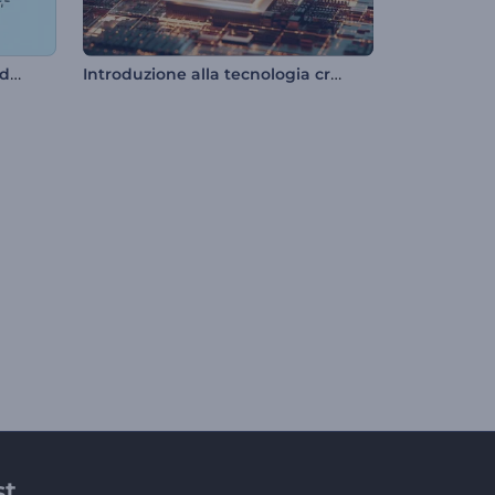
Rivelazione del logo astratto delle forme
Introduzione alla tecnologia crittografica
st