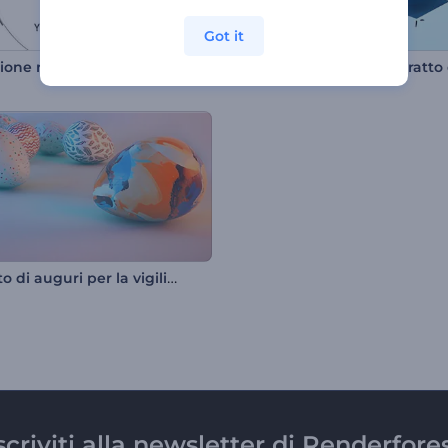
Got it
Rivelazione rapida del logo tramite rotazione
Biglietto di auguri per la vigilia di Pasqua
scriviti alla newsletter di Renderfore