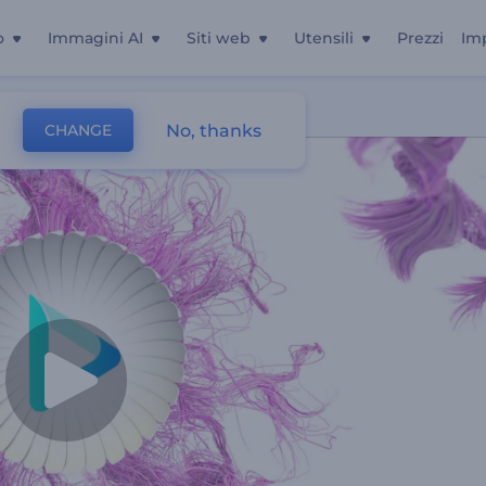
o
Immagini AI
Siti web
Utensili
Prezzi
Im
No, thanks
CHANGE