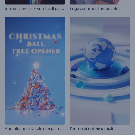
I
ntroduzione con vortice di particelle scintillanti
Logo astratto di modularità
A
pri-albero di Natale con palline di Natale
Promo di notizie globali