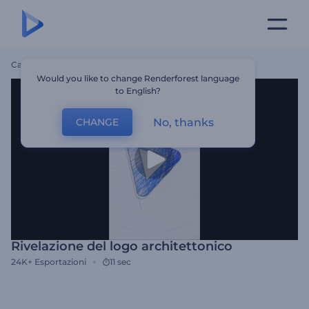
Casa
Modelli
Rivelazione Del Logo Architettonico
Would you like to change Renderforest language
to English?
No, thanks
CHANGE
Rivelazione del logo architettonico
24K+
Esportazioni
11 sec