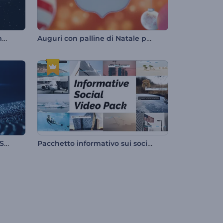
Kit di strumenti video sulla mappa del mondo
Auguri con palline di Natale pendenti
Apriporta Galassia Diamanti Scintillanti
Pacchetto informativo sui social media