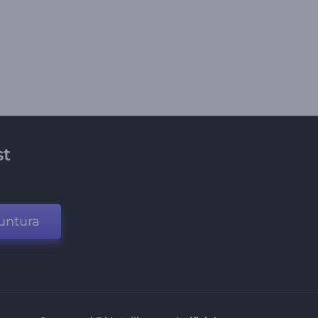
st
untura