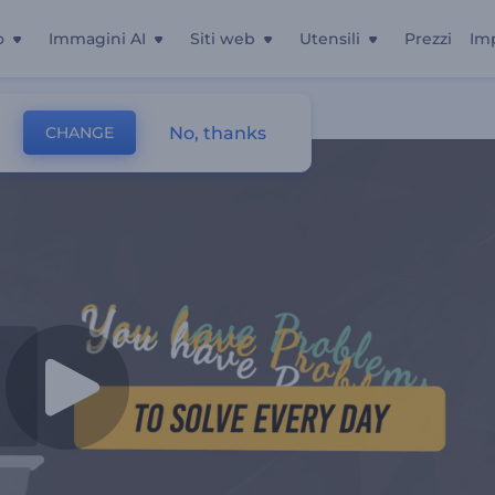
o
Immagini AI
Siti web
Utensili
Prezzi
Im
Animati
No, thanks
CHANGE