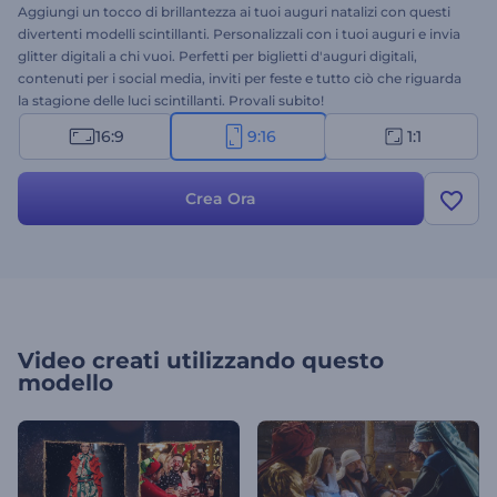
Aggiungi un tocco di brillantezza ai tuoi auguri natalizi con questi
divertenti modelli scintillanti. Personalizzali con i tuoi auguri e invia
glitter digitali a chi vuoi. Perfetti per biglietti d'auguri digitali,
contenuti per i social media, inviti per feste e tutto ciò che riguarda
la stagione delle luci scintillanti. Provali subito!
16:9
9:16
1:1
Crea Ora
Video creati utilizzando questo
modello