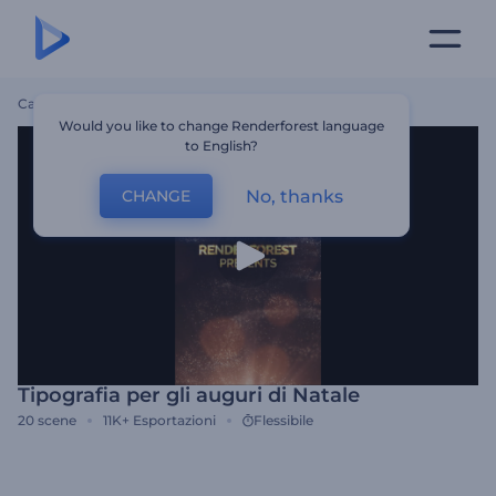
Casa
Modelli
Tipografia Per Gli Auguri Di Natale
Would you like to change Renderforest language
to English?
No, thanks
CHANGE
Tipografia per gli auguri di Natale
20
scene
11K+
Esportazioni
Flessibile