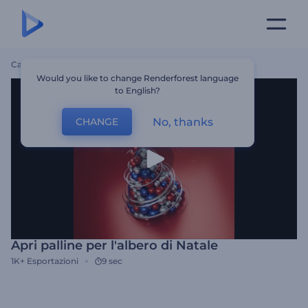
Casa
Modelli
Apri Palline Per L'albero Di Natale
Would you like to change Renderforest language
to English?
No, thanks
CHANGE
Apri palline per l'albero di Natale
1K+
Esportazioni
9 sec