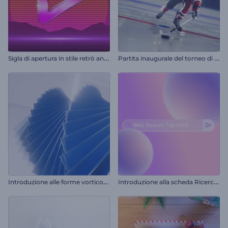
S
igla di apertura in stile retrò anni '80
P
artita inaugurale del torneo di hockey
I
ntroduzione alle forme vorticose e spigolose
I
ntroduzione alla scheda Ricerca Web