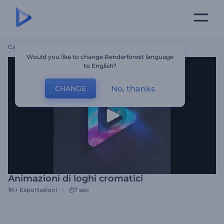
Casa
Modelli
Animazioni Di Loghi Cromatici
Would you like to change Renderforest language
to English?
No, thanks
CHANGE
Animazioni di loghi cromatici
1K+
Esportazioni
7 sec