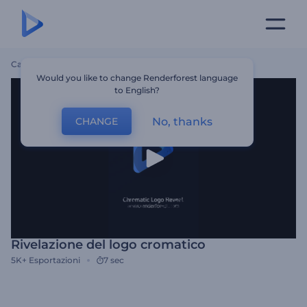
Casa
Modelli
Rivelazione Del Logo Cromatico
Would you like to change Renderforest language
to English?
No, thanks
CHANGE
Rivelazione del logo cromatico
5K+
Esportazioni
7 sec