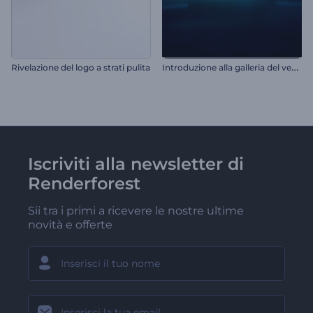
I
ntroduzione alla galleria del vento per il settore automobilistico
Rivelazione del logo a strati pulita
Iscriviti alla newsletter di
Renderforest
Sii tra i primi a ricevere le nostre ultime
novità e offerte