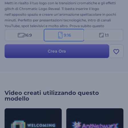
Metti in risalto il tuo logo con le transizioni cromatiche e gli effetti
glitch di Chromatic Logo Reveal. Ti basta inserire il logo
nell'apposito spazio e creare un'animazione spettacolare in pochi
minuti. Perfetto per presentazioni tecnologiche, intro di canali
YouTube, spot televisivi e molto altro. Prova subito questo
nuovissimo template!
16:9
9:16
1:1
Crea Ora
Video creati utilizzando questo
modello