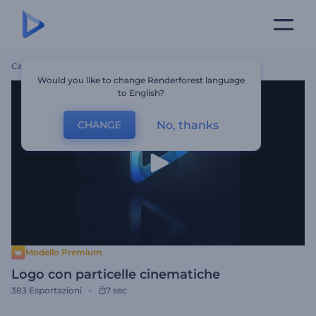
Casa
Modelli
Logo Con Particelle Cinematiche
Would you like to change Renderforest language
to English?
No, thanks
CHANGE
Modello Premium
Logo con particelle cinematiche
383
Esportazioni
7 sec