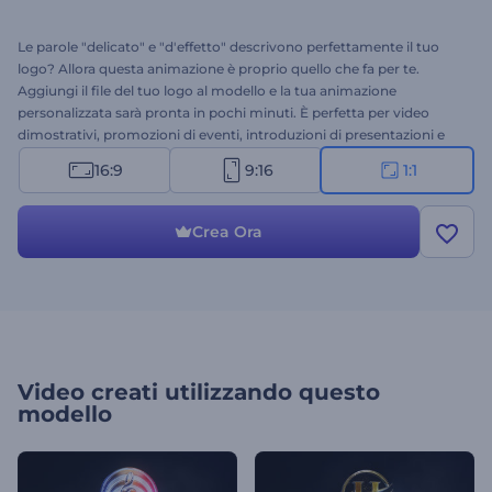
Le parole "delicato" e "d'effetto" descrivono perfettamente il tuo
logo? Allora questa animazione è proprio quello che fa per te.
Aggiungi il file del tuo logo al modello e la tua animazione
personalizzata sarà pronta in pochi minuti. È perfetta per video
dimostrativi, promozioni di eventi, introduzioni di presentazioni e
molto altro. Dai un tocco finale ai tuoi video con l'animazione
16:9
9:16
1:1
"Cinematic Particle Logo reveal". Provala subito!
Crea Ora
Video creati utilizzando questo
modello