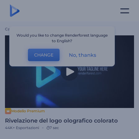
Casa
Modelli
Rivelazione Del Logo Olografico Colorato
Would you like to change Renderforest language
to English?
No, thanks
CHANGE
Modello Premium
Rivelazione del logo olografico colorato
44K+
Esportazioni
7 sec