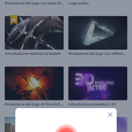
R
ivelazione del logo con pixel dinamici
Logo pulito
R
ivelazione del logo con effetto luce cinematografica
Introduzione realistica al basket
R
ivelazione del logo di Fire Alchemy
Introduzione pixelata in 3D