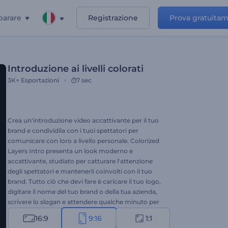
parare
Registrazione
Prova gratuita
Introduzione ai livelli colorati
3K+
Esportazioni
7 sec
Crea un'introduzione video accattivante per il tuo
brand e condividila con i tuoi spettatori per
comunicare con loro a livello personale. Colorized
Layers Intro presenta un look moderno e
accattivante, studiato per catturare l'attenzione
degli spettatori e mantenerli coinvolti con il tuo
brand. Tutto ciò che devi fare è caricare il tuo logo,
digitare il nome del tuo brand o della tua azienda,
scrivere lo slogan e attendere qualche minuto per
ottenere la tua intro di alta qualità. Questo
16:9
9:16
1:1
eccezionale modello video è pensato per aiutarti a