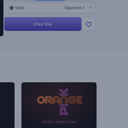
ottenere risultati di marketing di prim'ordine per le
Stile
Opzione 1
presentazioni aziendali, le promozioni del brand, gli
spot pubblicitari e molto altro. Provalo subito!
Crea Ora