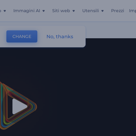
o
Immagini AI
Siti web
Utensili
Prezzi
Im
No, thanks
CHANGE