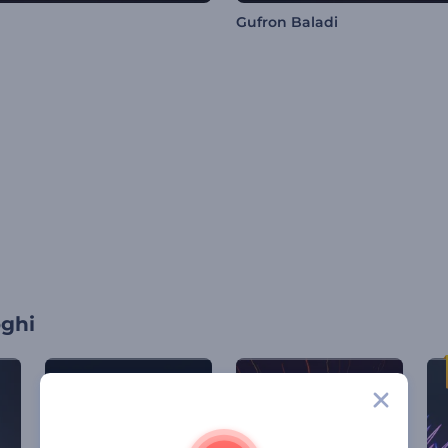
Gufron Baladi
oghi