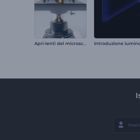
Apri-lenti del microscopio
I